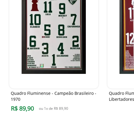
Quadro Fluminense - Campeão Brasileiro -
Quadro Flu
1970
Libertadore
R$
89
,
90
ou
1
x de
R$
89
,
90