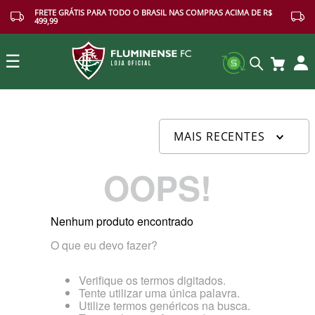
FRETE GRÁTIS PARA TODO O BRASIL NAS COMPRAS ACIMA DE R$
499,99
☰
Buscar
MAIS RECENTES
OOPS!
Nenhum produto encontrado
O que eu devo fazer?
Verifique os termos digitados.
Tente utilizar uma única palavra.
Utilize termos genéricos na busca.