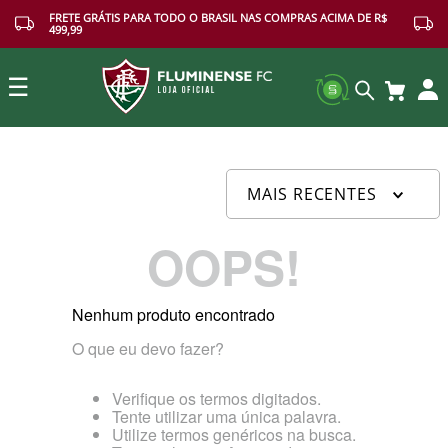
FRETE GRÁTIS PARA TODO O BRASIL NAS COMPRAS ACIMA DE R$
499,99
☰
Buscar
MAIS RECENTES
OOPS!
Nenhum produto encontrado
O que eu devo fazer?
Verifique os termos digitados.
Tente utilizar uma única palavra.
Utilize termos genéricos na busca.