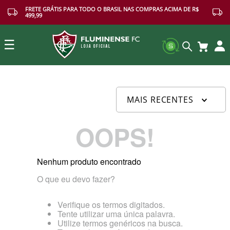
FRETE GRÁTIS PARA TODO O BRASIL NAS COMPRAS ACIMA DE R$
499,99
☰
Buscar
MAIS RECENTES
OOPS!
Nenhum produto encontrado
O que eu devo fazer?
Verifique os termos digitados.
Tente utilizar uma única palavra.
Utilize termos genéricos na busca.