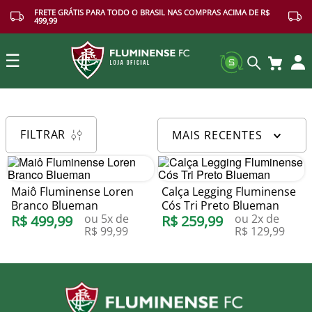
FRETE GRÁTIS PARA TODO O BRASIL NAS COMPRAS ACIMA DE R$
499,99
☰
Buscar
FILTRAR
MAIS RECENTES
Maiô Fluminense Loren
Calça Legging Fluminense
Branco Blueman
Cós Tri Preto Blueman
ou
5
x de
ou
2
x de
R$
499
,
99
R$
259
,
99
R$
99
,
99
R$
129
,
99