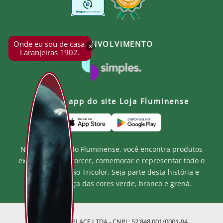
Onde eu sou de casa.
DESENVOLVIMENTO
×
Laranjeiras 1902.
Baixe o app do site Loja Fluminense
Na Loja Oficial do Fluminense, você encontra produtos
exclusivos para torcer, comemorar e representar todo o
orgulho e paixão Tricolor. Seja parte desta história e
mostre a força das cores verde, branco e grená.
MF MARKETPLACE LTDA - CNPJ.: 52.848.001/0001-94