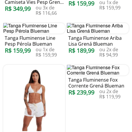
Camiseta Vies Pesp Grená
ou
1
x de
R$
159
,
99
ou
3
x de
R$
159
,
99
Blueman
R$
349
,
99
R$
116
,
66
Tanga Fluminense Line
Tanga Fluminense Ariba
Pesp Pérola Blueman
Lisa Grená Blueman
ou
1
x de
ou
2
x de
R$
159
,
99
R$
189
,
99
R$
159
,
99
R$
94
,
99
Tanga Fluminense Fox
Corrente Grená Blueman
ou
2
x de
R$
239
,
99
R$
119
,
99