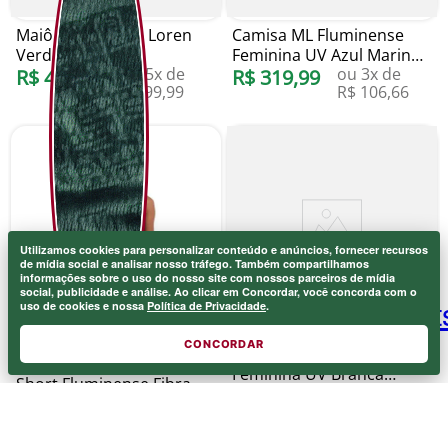
Maiô Fluminense Loren
Camisa ML Fluminense
Verde Blueman
Feminina UV Azul Marinho
ou
5
x de
ou
3
x de
R$
499
,
99
Blueman
R$
319
,
99
R$
99
,
99
R$
106
,
66
Utilizamos cookies para personalizar conteúdo e anúncios, fornecer recursos
de mídia social e analisar nosso tráfego. Também compartilhamos
informações sobre o uso do nosso site com nossos parceiros de mídia
social, publicidade e análise. Ao clicar em Concordar, você concorda com o
uso de cookies e nossa
Política de Privacidade
.
CONCORDAR
Camisa ML Fluminense
Feminina UV Branca
Short Fluminense Fibra
ou
3
x de
Blueman
R$
319
,
99
Verde Blueman
R$
106
,
66
ou
3
x de
R$
309
,
99
R$
103
,
33