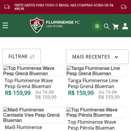
FRETE GRÁTIS PARA TODO O BRASIL NAS COMPRAS ACIMA DE R$
499,99
☰
Buscar
FILTRAR
MAIS RECENTES
Top Fluminense Wave
Tanga Fluminense Line
Pesp Grená Blueman
Pesp Grená Blueman
ou
1
x de
ou
1
x de
R$
159
,
99
R$
159
,
99
R$
159
,
99
R$
159
,
99
Top Fluminense Wave
Maiô Fluminense
Pesp Pérola Blueman