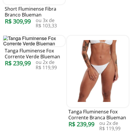
Short Fluminense Fibra
Branco Blueman
ou
3
x de
R$
309
,
99
R$
103
,
33
Tanga Fluminense Fox
Corrente Verde Blueman
ou
2
x de
R$
239
,
99
R$
119
,
99
Tanga Fluminense Fox
Corrente Branca Blueman
ou
2
x de
R$
239
,
99
R$
119
,
99