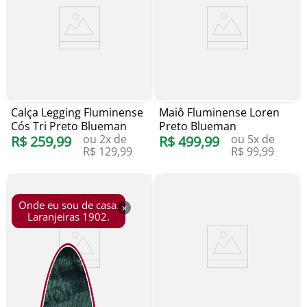
Calça Legging Fluminense
Maiô Fluminense Loren
Cós Tri Preto Blueman
Preto Blueman
ou
2
x de
ou
5
x de
R$
259
,
99
R$
499
,
99
R$
129
,
99
R$
99
,
99
Onde eu sou de casa.
×
Laranjeiras 1902.