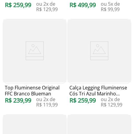
ou
2
x de
ou
5
x de
R$
259
,
99
R$
499
,
99
R$
129
,
99
R$
99
,
99
Top Fluminense Original
Calça Legging Fluminense
FFC Branco Blueman
Cós Tri Azul Marinho
ou
2
x de
ou
2
x de
R$
239
,
99
Blueman
R$
259
,
99
R$
119
,
99
R$
129
,
99