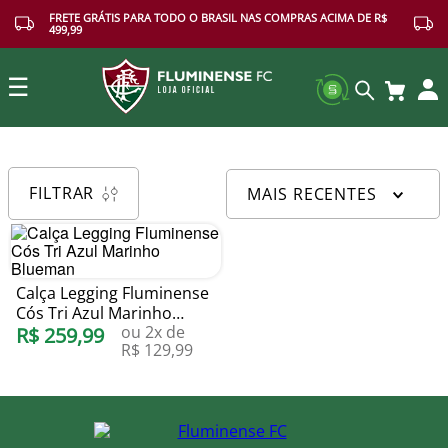
FRETE GRÁTIS PARA TODO O BRASIL NAS COMPRAS ACIMA DE R$
499,99
☰
Buscar
FILTRAR
MAIS RECENTES
Calça Legging Fluminense
Cós Tri Azul Marinho
ou
2
x de
Blueman
R$
259
,
99
R$
129
,
99