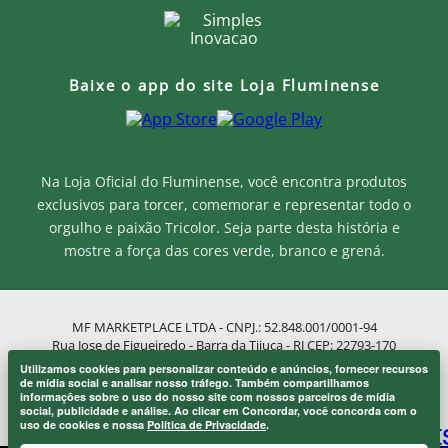
Baixe o app do site Loja Fluminense
Na Loja Oficial do Fluminense, você encontra produtos
exclusivos para torcer, comemorar e representar todo o
orgulho e paixão Tricolor. Seja parte desta história e
mostre a força das cores verde, branco e grená.
MF MARKETPLACE LTDA - CNPJ.: 52.848.001/0001-94
Rua Jose de Figueiredo - Barra da Tijuca - RJ CEP: 22793-170
Atendimento ao Cliente: atendimento@lojaflu.com.br / (21) 98808-
Utilizamos cookies para personalizar conteúdo e anúncios, fornecer recursos
9954
Onde eu sou de casa.
de mídia social e analisar nosso tráfego. Também compartilhamos
×
informações sobre o uso do nosso site com nossos parceiros de mídia
Atendimento de 8:00h as 12:00h e 14:00h as 17:00h de segunda a
Laranjeiras 1902.
social, publicidade e análise. Ao clicar em Concordar, você concorda com o
sexta.
uso de cookies e nossa
Política de Privacidade
.