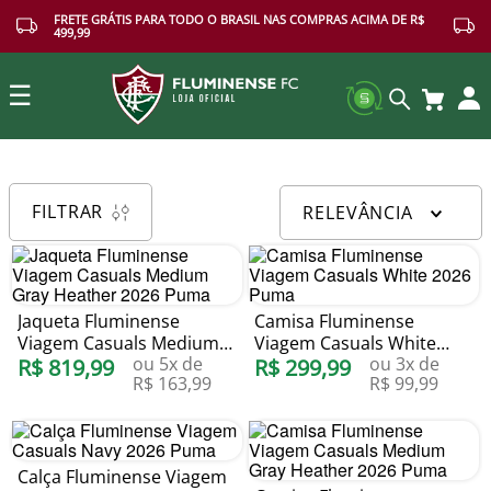
FRETE GRÁTIS PARA TODO O BRASIL NAS COMPRAS ACIMA DE R$
499,99
☰
Buscar
FILTRAR
RELEVÂNCIA
Jaqueta Fluminense
Camisa Fluminense
Viagem Casuals Medium
Viagem Casuals White
ou
5
x de
ou
3
x de
Gray Heather 2026 Puma
R$
819
,
99
2026 Puma
R$
299
,
99
R$
163
,
99
R$
99
,
99
Calça Fluminense Viagem