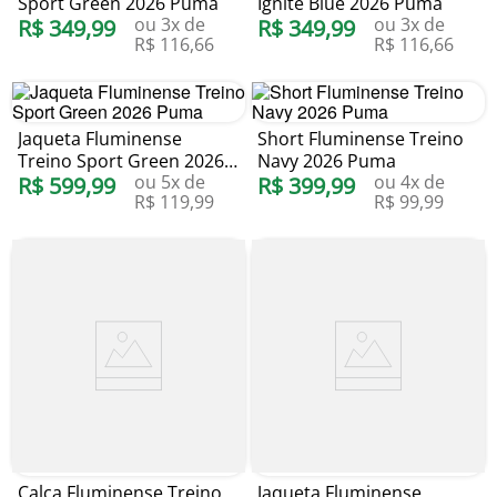
Sport Green 2026 Puma
Ignite Blue 2026 Puma
ou
3
x de
ou
3
x de
R$
349
,
99
R$
349
,
99
R$
116
,
66
R$
116
,
66
Jaqueta Fluminense
Short Fluminense Treino
Treino Sport Green 2026
Navy 2026 Puma
ou
5
x de
ou
4
x de
Puma
R$
599
,
99
R$
399
,
99
R$
119
,
99
R$
99
,
99
Calça Fluminense Treino
Jaqueta Fluminense