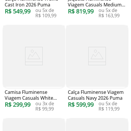
Cast Iron 2026 Puma
Viagem Casuals Medium
ou
5
x de
ou
5
x de
R$
549
,
99
Gray Heather 2026 Puma
R$
819
,
99
R$
109
,
99
R$
163
,
99
Camisa Fluminense
Calça Fluminense Viagem
Viagem Casuals White
Casuals Navy 2026 Puma
ou
3
x de
ou
5
x de
2026 Puma
R$
299
,
99
R$
599
,
99
R$
99
,
99
R$
119
,
99