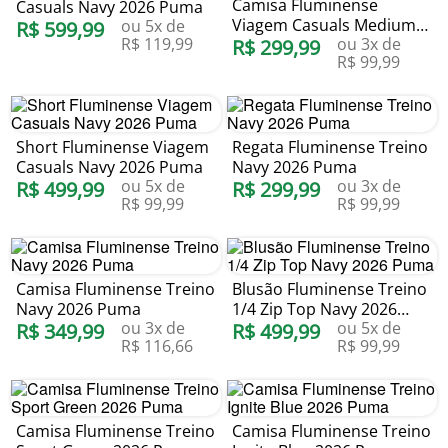
Camisa Fluminense
Casuals Navy 2026 Puma
Viagem Casuals Medium
ou
5
x de
R$
599
,
99
R$
119
,
99
ou
3
x de
Gray Heather 2026 Puma
R$
299
,
99
R$
99
,
99
Short Fluminense Viagem
Regata Fluminense Treino
Casuals Navy 2026 Puma
Navy 2026 Puma
ou
5
x de
ou
3
x de
R$
499
,
99
R$
299
,
99
R$
99
,
99
R$
99
,
99
Camisa Fluminense Treino
Blusão Fluminense Treino
Navy 2026 Puma
1/4 Zip Top Navy 2026
ou
3
x de
ou
5
x de
R$
349
,
99
Puma
R$
499
,
99
R$
116
,
66
R$
99
,
99
Camisa Fluminense Treino
Camisa Fluminense Treino