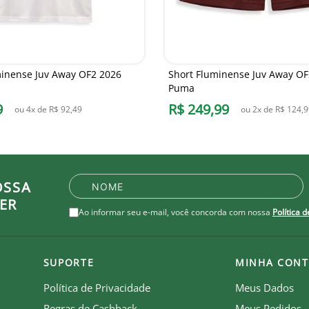
inense Juv Away OF2 2026
Short Fluminense Juv Away OF
Puma
9
R$
249
,
99
ou
4
x de
R$
92
,
49
ou
2
x de
R$
124
,
9
OSSA
ER
Ao informar seu e-mail, você concorda com nossa
Política 
SUPORTE
MINHA CONT
Política de Privacidade
Meus Dados
Regras de Cashback
Meus Pedidos