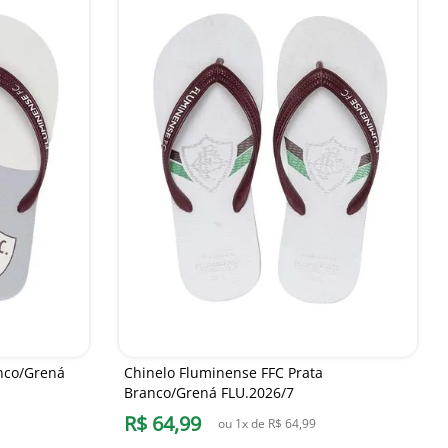
anco/Grená
Chinelo Fluminense FFC Prata
Branco/Grená FLU.2026/7
R$
64
,
99
ou
1
x de
R$
64
,
99