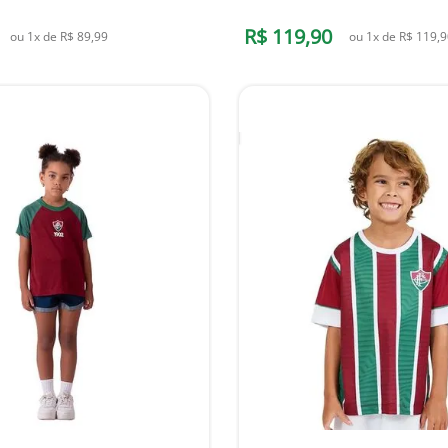
R$
119
,
90
ou
1
x de
R$
89
,
99
ou
1
x de
R$
119
,
9