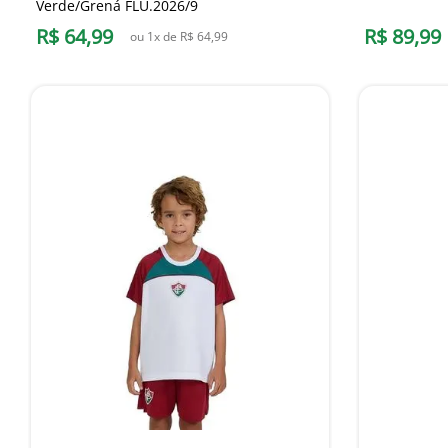
Verde/Grená FLU.2026/9
R$
64
,
99
R$
89
,
99
ou
1
x de
R$
64
,
99