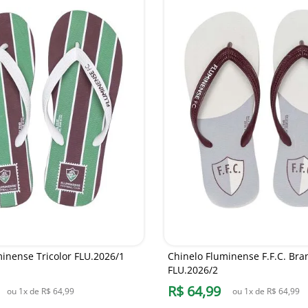
inense Tricolor FLU.2026/1
Chinelo Fluminense F.F.C. Br
FLU.2026/2
R$
64
,
99
ou
1
x de
R$
64
,
99
ou
1
x de
R$
64
,
99