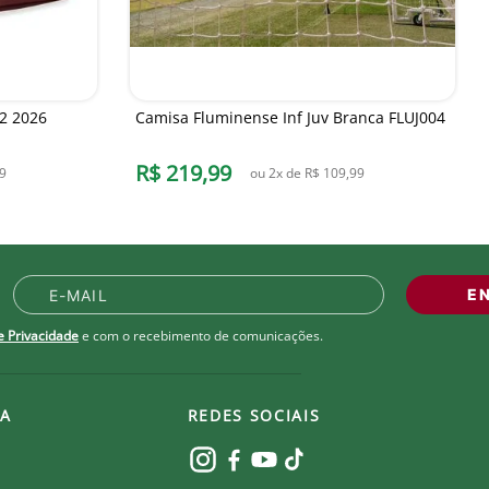
2 2026
Camisa Fluminense Inf Juv Branca FLUJ004
R$
219
,
99
9
ou
2
x de
R$
109
,
99
E
de Privacidade
e com o recebimento de comunicações.
A
REDES SOCIAIS