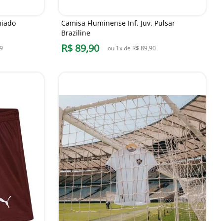
hiado
Camisa Fluminense Inf. Juv. Pulsar
Braziline
R$
89
,
90
9
ou
1
x de
R$
89
,
90