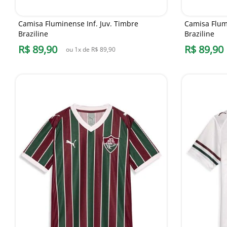
Camisa Fluminense Inf. Juv. Timbre
Camisa Flumi
Braziline
Braziline
R$
89
,
90
R$
89
,
90
ou
1
x de
R$
89
,
90