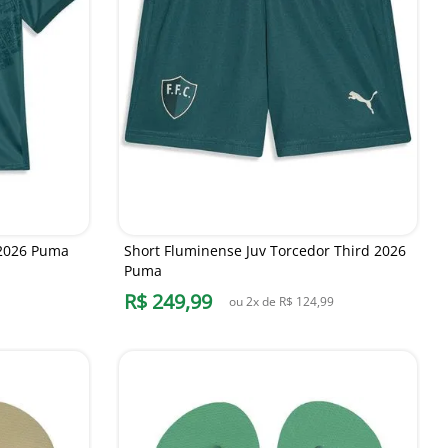
 2026 Puma
Short Fluminense Juv Torcedor Third 2026
Puma
R$
249
,
99
ou
2
x de
R$
124
,
99