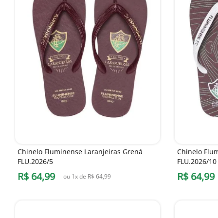
Chinelo Fluminense Laranjeiras Grená
Chinelo Flu
FLU.2026/5
FLU.2026/10
R$
64
,
99
R$
64
,
99
ou
1
x de
R$
64
,
99