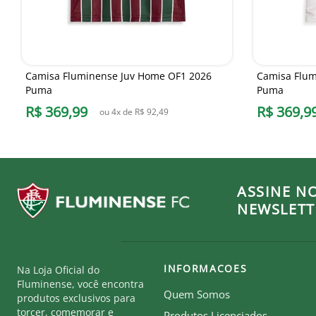
Camisa Fluminense Juv Home OF1 2026
Camisa Flum
Puma
Puma
R$
369
,
99
R$
369
,
9
ou
4
x de
R$
92
,
49
ASSINE N
NEWSLETT
INFORMACOES
Na Loja Oficial do
Fluminense, você encontra
Quem Somos
produtos exclusivos para
torcer, comemorar e
Produtos Licenciados