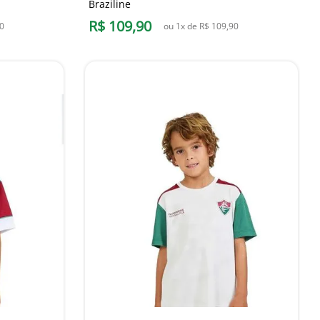
Braziline
R$
109
,
90
0
ou
1
x de
R$
109
,
90