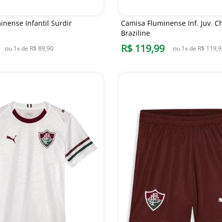
nense Infantil Surdir
Camisa Fluminense Inf. Juv. C
Braziline
R$
119
,
99
ou
1
x de
R$
89
,
90
ou
1
x de
R$
119
,
9