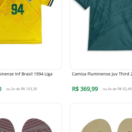
nense Inf Brasil 1994 Liga
Camisa Fluminense Juv Third
0
R$
369
,
99
ou
3
x de
R$
103
,
30
ou
4
x de
R$
92
,
49