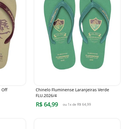
 Off
Chinelo Fluminense Laranjeiras Verde
FLU.2026/4
R$
64
,
99
ou
1
x de
R$
64
,
99