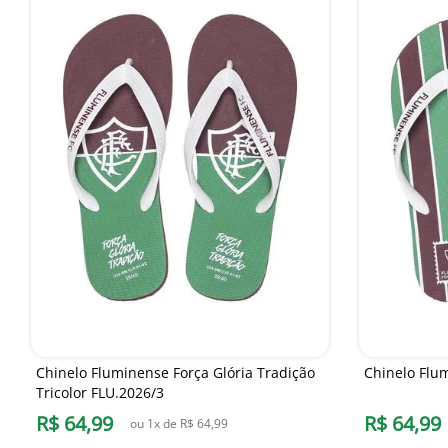
Chinelo Fluminense Força Glória Tradição
Chinelo Flum
Tricolor FLU.2026/3
R$
64
,
99
R$
64
,
99
ou
1
x de
R$
64
,
99