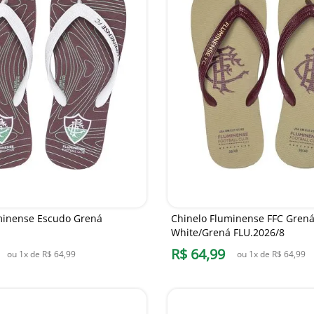
minense Escudo Grená
Chinelo Fluminense FFC Grená
White/Grená FLU.2026/8
R$
64
,
99
ou
1
x de
R$
64
,
99
ou
1
x de
R$
64
,
99