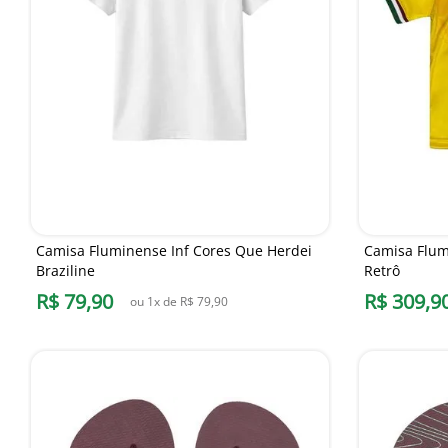
Camisa Fluminense Inf Cores Que Herdei
Camisa Flumi
Braziline
Retrô
R$
79
,
90
R$
309
,
9
ou
1
x de
R$
79
,
90