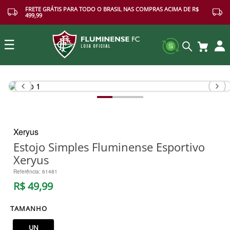
FRETE GRÁTIS PARA TODO O BRASIL NAS COMPRAS ACIMA DE R$
499,99
☰
Buscar
Xeryus
Estojo Simples Fluminense Esportivo
Xeryus
Referência
:
61481
R$
49
,
99
TAMANHO
UN