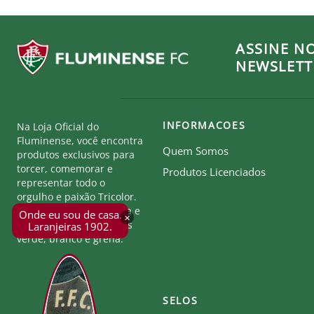
3GG (12 Anos) - 62 cm x 47 cm
Produto Oficial Licenciado do Fluminense.
ASSINE N
Ao comprar um produto oficial você fortalece seu clu
NEWSLETT
INFORMACOES
Na Loja Oficial do
Fluminense, você encontra
Quem Somos
produtos exclusivos para
torcer, comemorar e
Produtos Licenciados
representar todo o
orgulho e paixão Tricolor.
Seja parte desta história e
Onde eu sou de casa.
×
mostre a força das cores
Laranjeiras 1902.
verde, branco e grená.
SELOS