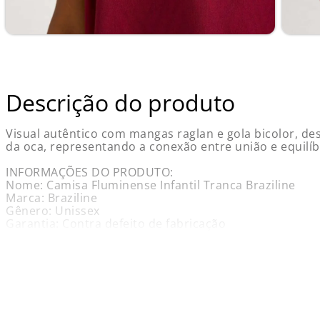
Descrição do produto
Visual autêntico com mangas raglan e gola bicolor, d
da oca, representando a conexão entre união e equilíbr
INFORMAÇÕES DO PRODUTO:
Nome: Camisa Fluminense Infantil Tranca Braziline
Marca: Braziline
Gênero: Unissex
Garantia: Contra defeito de fabricação
Medidas Aproximadas (em cm):
Tam - Altura x Largura
P (4 Anos) - 46 cm x 35 cm
M (6 Anos) - 50 cm x 39 cm
G (8 Anos) - 54 cm x 41 cm
GG (10 Anos) - 58 cm x 44 cm