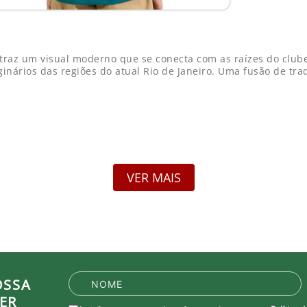
 traz um visual moderno que se conecta com as raízes do clu
iginários das regiões do atual Rio de Janeiro. Uma fusão de 
VER MAIS
OSSA
be que recebe royalties com a venda de cada produto.
ER