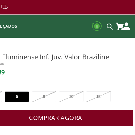
ALÇADOS
Fluminense Inf. Juv. Valor Braziline
426
89
6
8
10
12
COMPRAR AGORA