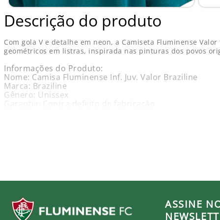
Descrição do produto
Com gola V e detalhe em neon, a Camiseta Fluminense Valor
geométricos em listras, inspirada nas pinturas dos povos or
Informações do Produto:
Nome: Camisa Fluminense Inf. Juv. Valor Braziline
Marca: Braziline
Gênero: Unissex
Garantia: Contra defeito de fabricação
Dimensões aproximadas (A x L):
4 Anos: 46 cm x 35 cm
6 Anos: 50 cm x 39 cm
8 Anos: 54 cm x 41 cm
10 Anos: 58 cm x 44 cm
12 Anos - 62 cm x 47 cm
14 Anos - 66 cm x 50 cm
Produto Oficial Licenciado do Fluminense.
ASSINE N
Ao comprar um produto oficial você fortalece seu clu
NEWSLETT