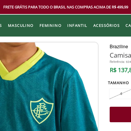
FRETE GRÁTIS PARA TODO O BRASIL NAS COMPRAS ACIMA DE R$ 499,99
S
MASCULINO
FEMININO
INFANTIL
ACESSÓRIOS
C
Braziline
Camisa 
Referência
:
63
R$
137
,
TAMANHO
4