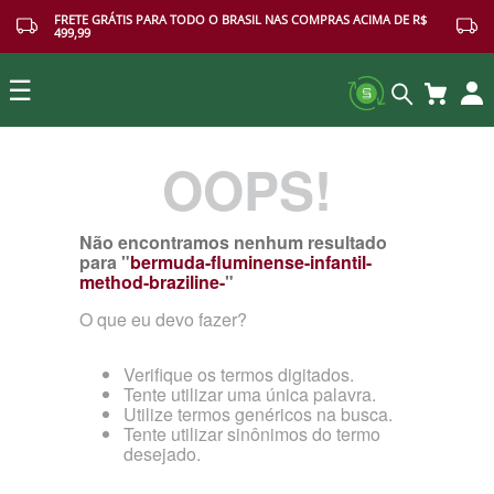
FRETE GRÁTIS PARA TODO O BRASIL NAS COMPRAS ACIMA DE R$
499,99
☰
OOPS!
Buscar
Não encontramos nenhum resultado
para "
bermuda-fluminense-infantil-
method-braziline-
"
O que eu devo fazer?
Verifique os termos digitados.
Tente utilizar uma única palavra.
Utilize termos genéricos na busca.
Tente utilizar sinônimos do termo
desejado.