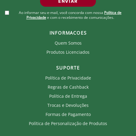
Nome: Bolsa Fluminense Crochê Gabi
ENVIAR
Marca: Andrea Auad
Gênero: Feminino
Ao informar seu e-mail, você concorda com nossa
Política de
Cor Predominante: Branco / Grená / Verde
Privacidade
e com o recebimento de comunicações.
Garantia: Contra defeito de fabricação.
INFORMACOES
Tamanho:
Único: 30 x 19 cm
Quem Somos
Detalhes:
Produtos Licenciados
Confeccionada em fio de malha premium, forrada
com tecido de algodão.
Possui fecho imantado e alça de corrente.
SUPORTE
Produto artesanal de alto valor percebido. •
Acabamento premium.
Política de Privacidade
Tendência forte na moda feminina.
Regras de Cashback
Peças que despertam desejo e conexão emocional.
Produção cuidadosa, garantindo qualidade em cada
Política de Entrega
detalhe.
Produto com história, autenticidade e identidade
Trocas e Devoluções
própria.
Formas de Pagamento
Cuidados com sua bolsa de crochê Andrea Auad em
Política de Personalização de Produtos
fio de malha:
Retire as alças antes de lavar.