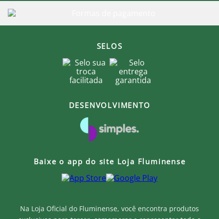
Lave à mão, com água fria e sabão neutro. Não utilize
máquina de lavar ou secadora.
Não torça a peça. Pressione suavemente para retirar
o excesso de água.
Se necessário, utilize uma escova macia para limpeza
delicada.
SELOS
Deixe secar naturalmente, em local arejado e à
sombra.
Para manter o formato original, seque a bolsa
apoiada em uma superfície plana.
Obs.: Por ser um produto fabricado com carinho um
DESENVOLVIMENTO
a um, artesanalmente, poderá ter uma pequenina
variação.
Produto Oficial Licenciado do Fluminense.
Ao comprar um produto oficial você fortalece seu
clube que recebe royalties com a venda de cada
Baixe o app do site Loja Fluminense
produto.
Na Loja Oficial do Fluminense, você encontra produtos