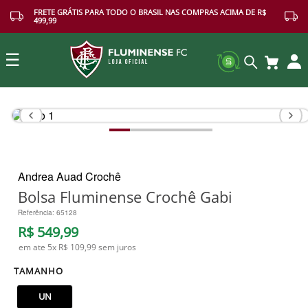
FRETE GRÁTIS PARA TODO O BRASIL NAS COMPRAS ACIMA DE R$
499,99
☰
Buscar
Andrea Auad Crochê
Bolsa Fluminense Crochê Gabi
Referência
:
65128
R$
549
,
99
em ate
5
x
R$ 109,99
sem juros
TAMANHO
UN