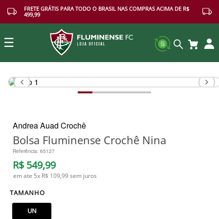
FRETE GRÁTIS PARA TODO O BRASIL NAS COMPRAS ACIMA DE R$
499,99
☰
Buscar
Andrea Auad Crochê
Bolsa Fluminense Crochê Nina
Referência
:
65127
R$
549
,
99
em ate
5
x
R$ 109,99
sem juros
TAMANHO
UN