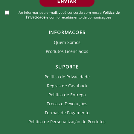
Nome: Bolsa Fluminense Crochê Nina
ENVIAR
Marca: Andrea Auad
Gênero: Feminino
Ao informar seu e-mail, você concorda com nossa
Política de
Cor Predominante: Grená / Branco / Verde
Privacidade
e com o recebimento de comunicações.
Garantia: Contra defeito de fabricação.
INFORMACOES
Tamanho:
Único: 30 x 19 cm
Quem Somos
Detalhes:
Produtos Licenciados
Confeccionada em fio de malha premium, forrada
com tecido de algodão.
Possui fecho imantado e alça de corrente.
SUPORTE
Produto artesanal de alto valor percebido. •
Acabamento premium.
Política de Privacidade
Tendência forte na moda feminina.
Regras de Cashback
Peças que despertam desejo e conexão emocional.
Produção cuidadosa, garantindo qualidade em cada
Política de Entrega
detalhe.
Produto com história, autenticidade e identidade
Trocas e Devoluções
própria.
Formas de Pagamento
Cuidados com sua bolsa de crochê Andrea Auad em
Política de Personalização de Produtos
fio de malha:
Retire as alças antes de lavar.