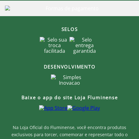
Lave à mão, com água fria e sabão neutro. Não utilize
máquina de lavar ou secadora.
Não torça a peça. Pressione suavemente para retirar
o excesso de água.
Se necessário, utilize uma escova macia para limpeza
delicada.
SELOS
Deixe secar naturalmente, em local arejado e à
sombra.
Para manter o formato original, seque a bolsa
apoiada em uma superfície plana.
Obs.: Por ser um produto fabricado com carinho um
DESENVOLVIMENTO
a um, artesanalmente, poderá ter uma pequenina
variação.
Produto Oficial Licenciado do Fluminense.
Ao comprar um produto oficial você fortalece seu
Baixe o app do site Loja Fluminense
clube que recebe royalties com a venda de cada
produto.
Na Loja Oficial do Fluminense, você encontra produtos
exclusivos para torcer, comemorar e representar todo o