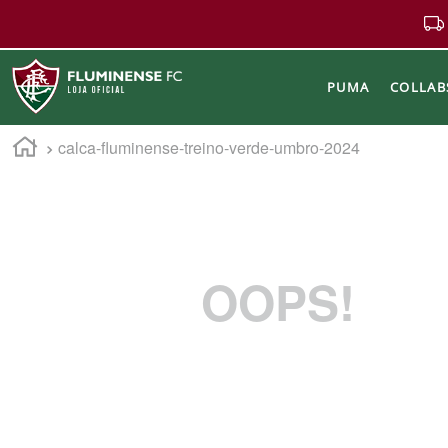
PUMA
COLLAB
calca-fluminense-treino-verde-umbro-2024
Buscar
OOPS!