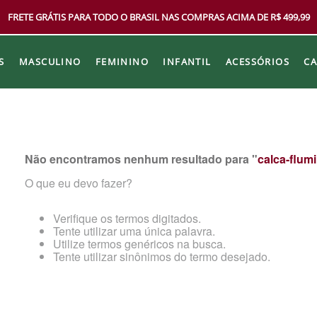
FRETE GRÁTIS PARA TODO O BRASIL NAS COMPRAS ACIMA DE R$ 499,99
S
MASCULINO
FEMININO
INFANTIL
ACESSÓRIOS
C
Não encontramos nenhum resultado para "
calca-flum
O que eu devo fazer?
Verifique os termos digitados.
Tente utilizar uma única palavra.
Utilize termos genéricos na busca.
Tente utilizar sinônimos do termo desejado.