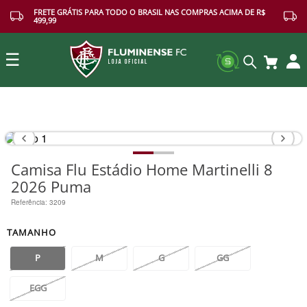
FRETE GRÁTIS PARA TODO O BRASIL NAS COMPRAS ACIMA DE R$
499,99
☰
Buscar
Camisa Flu Estádio Home Martinelli 8
2026 Puma
Referência
:
3209
TAMANHO
P
M
G
GG
EGG