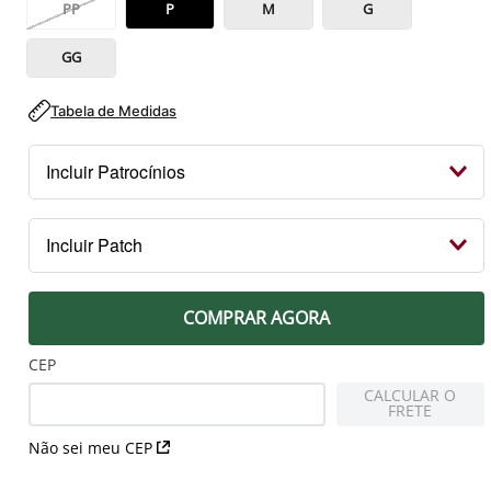
PP
P
M
G
GG
Tabela de Medidas
Incluir Patrocínios
Kit Patrocínios
Incluir Patch
R$ 119,99
PEITO
COMPRAR AGORA
Patch Campeão 2023 Libertadores
R$ 79,99
CEP
CALCULAR O
FRETE
MANGA DIREITA
Não sei meu CEP