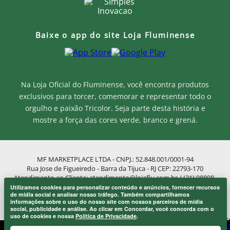
Baixe o app do site Loja Fluminense
Na Loja Oficial do Fluminense, você encontra produtos
exclusivos para torcer, comemorar e representar todo o
orgulho e paixão Tricolor. Seja parte desta história e
mostre a força das cores verde, branco e grená.
MF MARKETPLACE LTDA - CNPJ.: 52.848.001/0001-94
Rua Jose de Figueiredo - Barra da Tijuca - RJ CEP: 22793-170
Atendimento ao Cliente: atendimento@lojaflu.com.br / (21) 98808-
9954
Utilizamos cookies para personalizar conteúdo e anúncios, fornecer recursos
Onde eu sou de casa.
de mídia social e analisar nosso tráfego. Também compartilhamos
Atendimento de 8:00h as 12:00h e 14:00h as 17:00h de segunda a
×
informações sobre o uso do nosso site com nossos parceiros de mídia
Laranjeiras 1902.
sexta.
social, publicidade e análise. Ao clicar em Concordar, você concorda com o
uso de cookies e nossa
Política de Privacidade
.