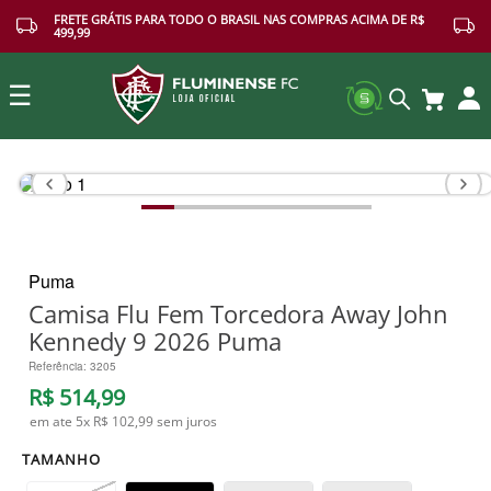
FRETE GRÁTIS PARA TODO O BRASIL NAS COMPRAS ACIMA DE R$
499,99
☰
Buscar
Puma
Camisa Flu Fem Torcedora Away John
Kennedy 9 2026 Puma
Referência
:
3205
R$
514
,
99
em ate
5
x
R$ 102,99
sem juros
TAMANHO