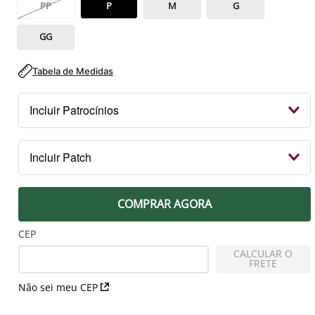
PP
P
M
G
GG
Tabela de Medidas
Incluir Patrocínios
Kit Patrocínios
Incluir Patch
R$ 119,99
PEITO
COMPRAR AGORA
Patch Campeão 2023 Libertadores
R$ 79,99
CEP
CALCULAR O
FRETE
MANGA DIREITA
Não sei meu CEP