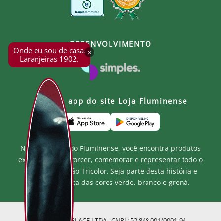
DESENVOLVIMENTO
Onde eu sou de casa.
×
Laranjeiras 1902.
Baixe o app do site Loja Fluminense
Na Loja Oficial do Fluminense, você encontra produtos
exclusivos para torcer, comemorar e representar todo o
orgulho e paixão Tricolor. Seja parte desta história e
mostre a força das cores verde, branco e grená.
MF MARKETPLACE LTDA - CNPJ.: 52.848.001/0001-94