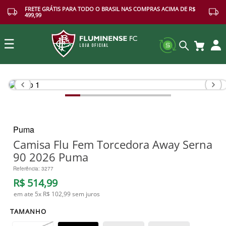
FRETE GRÁTIS PARA TODO O BRASIL NAS COMPRAS ACIMA DE R$
499,99
☰
Buscar
Puma
Camisa Flu Fem Torcedora Away Serna
90 2026 Puma
Referência
:
3277
R$
514
,
99
em ate
5
x
R$ 102,99
sem juros
TAMANHO