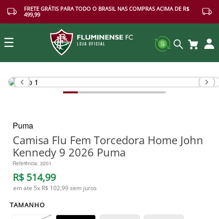
FRETE GRÁTIS PARA TODO O BRASIL NAS COMPRAS ACIMA DE R$
499,99
☰
Buscar
Puma
Camisa Flu Fem Torcedora Home John
Kennedy 9 2026 Puma
Referência
:
3201
R$
514
,
99
em ate
5
x
R$ 102,99
sem juros
TAMANHO