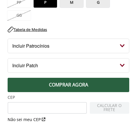
PP
P
M
G
GG
Tabela de Medidas
Incluir Patrocínios
Kit Patrocínios
Incluir Patch
R$ 119,99
PEITO
COMPRAR AGORA
Patch Campeão 2023 Libertadores
R$ 79,99
CEP
CALCULAR O
FRETE
MANGA DIREITA
Não sei meu CEP