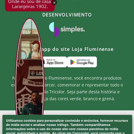
Onde eu sou de casa.
×
Laranjeiras 1902.
DESENVOLVIMENTO
Baixe o app do site Loja Fluminense
Na Loja Oficial do Fluminense, você encontra produtos
exclusivos para torcer, comemorar e representar todo o
orgulho e paixão Tricolor. Seja parte desta história e
mostre a força das cores verde, branco e grená.
Utilizamos cookies para personalizar conteúdo e anúncios, fornecer recursos
MF MARKETPLACE LTDA - CNPJ.: 52.848.001/0001-94
de mídia social e analisar nosso tráfego. Também compartilhamos
Rua Jose de Figueiredo - Barra da Tijuca - RJ CEP: 22793-170
informações sobre o uso do nosso site com nossos parceiros de mídia
Atendimento ao Cliente: atendimento@lojaflu.com.br / (21) 98808-
social, publicidade e análise. Ao clicar em Concordar, você concorda com o