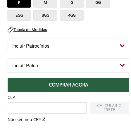
P
M
G
GG
EGG
3GG
4GG
Tabela de Medidas
Incluir Patrocínios
Kit Patrocínios
Incluir Patch
R$ 119,99
PEITO
COMPRAR AGORA
Patch Campeão 2023 Libertadores
R$ 79,99
CEP
CALCULAR O
FRETE
MANGA DIREITA
Não sei meu CEP