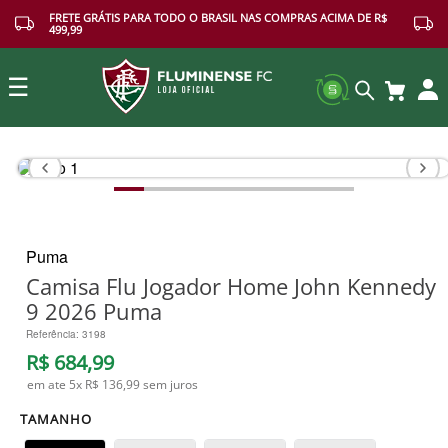
FRETE GRÁTIS PARA TODO O BRASIL NAS COMPRAS ACIMA DE R$
499,99
☰
Buscar
Puma
Camisa Flu Jogador Home John Kennedy
9 2026 Puma
Referência
:
3198
R$
684
,
99
em ate
5
x
R$ 136,99
sem juros
TAMANHO