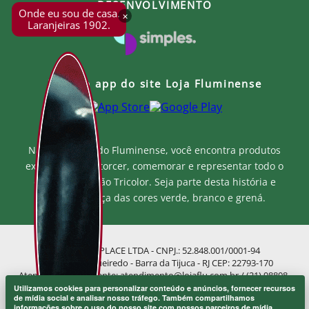
produto.
DESENVOLVIMENTO
Onde eu sou de casa.
×
Laranjeiras 1902.
Baixe o app do site Loja Fluminense
Na Loja Oficial do Fluminense, você encontra produtos
exclusivos para torcer, comemorar e representar todo o
orgulho e paixão Tricolor. Seja parte desta história e
mostre a força das cores verde, branco e grená.
MF MARKETPLACE LTDA - CNPJ.: 52.848.001/0001-94
Rua Jose de Figueiredo - Barra da Tijuca - RJ CEP: 22793-170
Atendimento ao Cliente: atendimento@lojaflu.com.br / (21) 98808-
9954
Utilizamos cookies para personalizar conteúdo e anúncios, fornecer recursos
de mídia social e analisar nosso tráfego. Também compartilhamos
Atendimento de 8:00h as 12:00h e 14:00h as 17:00h de segunda a
informações sobre o uso do nosso site com nossos parceiros de mídia