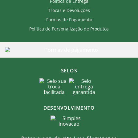
Lavar e passar do lado avesso.
Política de Entrega
Passar em temperatura baixa e não passar a
Trocas e Devoluções
personalização.
Secar no varal, na sombra.
Formas de Pagamento
Produto Oficial Licenciado do Fluminense.
Política de Personalização de Produtos
Ao comprar um produto oficial você fortalece seu
clube que recebe royalties com a venda de cada
produto.
SELOS
DESENVOLVIMENTO