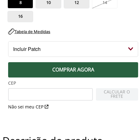
8
10
12
14
16
Tabela de Medidas
Incluir Patch
PEITO
COMPRAR AGORA
Patch Campeão 2023 Libertadores
R$ 79,99
CEP
CALCULAR O
FRETE
MANGA DIREITA
Não sei meu CEP
Patch Libertadores Taça 1 2023
R$ 79,99