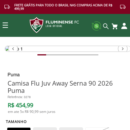
FRETE GRÁTIS PARA TODO O BRASIL NAS COMPRAS ACIMA DE R$
499,99
☰
Buscar
Puma
Camisa Flu Juv Away Serna 90 2026
Puma
Referência
:
3278
R$
454
,
99
em ate
5
x
R$ 90,99
sem juros
TAMANHO