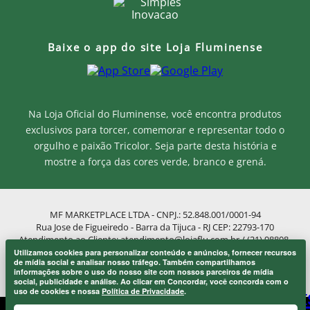
Baixe o app do site Loja Fluminense
Na Loja Oficial do Fluminense, você encontra produtos
exclusivos para torcer, comemorar e representar todo o
orgulho e paixão Tricolor. Seja parte desta história e
mostre a força das cores verde, branco e grená.
MF MARKETPLACE LTDA - CNPJ.: 52.848.001/0001-94
Rua Jose de Figueiredo - Barra da Tijuca - RJ CEP: 22793-170
Atendimento ao Cliente: atendimento@lojaflu.com.br / (21) 98808-
9954
Utilizamos cookies para personalizar conteúdo e anúncios, fornecer recursos
Onde eu sou de casa.
de mídia social e analisar nosso tráfego. Também compartilhamos
Atendimento de 8:00h as 12:00h e 14:00h as 17:00h de segunda a
×
informações sobre o uso do nosso site com nossos parceiros de mídia
Laranjeiras 1902.
sexta.
social, publicidade e análise. Ao clicar em Concordar, você concorda com o
uso de cookies e nossa
Política de Privacidade
.