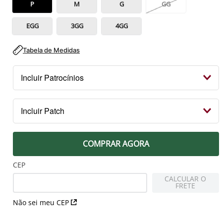
P
M
G
GG
EGG
3GG
4GG
Tabela de Medidas
Incluir Patrocínios
Kit Patrocínios
Incluir Patch
R$ 119,99
PEITO
COMPRAR AGORA
Patch Campeão 2023 Libertadores
R$ 79,99
CEP
CALCULAR O
FRETE
MANGA DIREITA
Não sei meu CEP