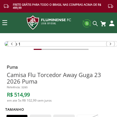
FRETE GRÁTIS PARA TODO O BRASIL NAS COMPRAS ACIMA DE R$
499,99
☰
Buscar
Puma
Camisa Flu Torcedor Away Guga 23
2026 Puma
Referência
:
3285
R$
514
,
99
em ate
5
x
R$ 102,99
sem juros
TAMANHO