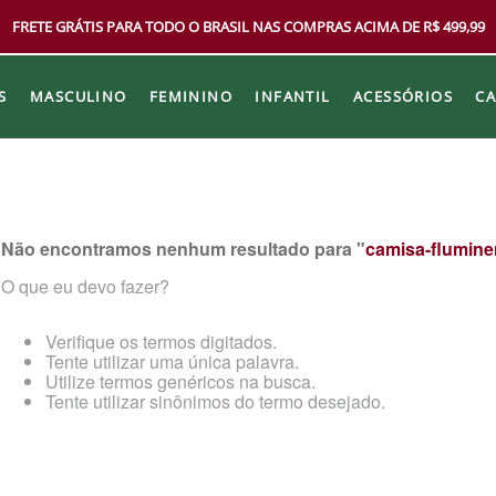
FRETE GRÁTIS PARA TODO O BRASIL NAS COMPRAS ACIMA DE R$ 499,99
S
MASCULINO
FEMININO
INFANTIL
ACESSÓRIOS
C
Não encontramos nenhum resultado para "
camisa-flumine
O que eu devo fazer?
Verifique os termos digitados.
Tente utilizar uma única palavra.
Utilize termos genéricos na busca.
Tente utilizar sinônimos do termo desejado.