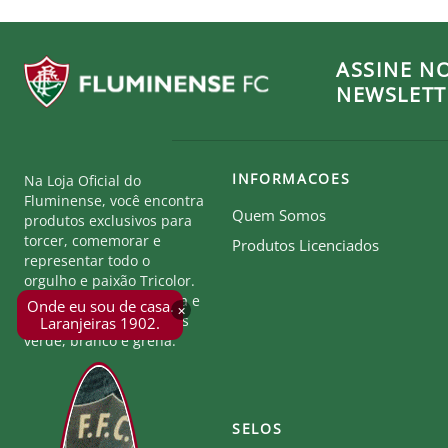
ASSINE N
NEWSLETT
INFORMACOES
Na Loja Oficial do
Fluminense, você encontra
Quem Somos
produtos exclusivos para
torcer, comemorar e
Produtos Licenciados
representar todo o
orgulho e paixão Tricolor.
Seja parte desta história e
Onde eu sou de casa.
×
mostre a força das cores
Laranjeiras 1902.
verde, branco e grená.
SELOS