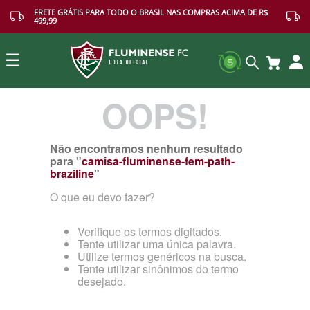
FRETE GRÁTIS PARA TODO O BRASIL NAS COMPRAS ACIMA DE R$
499,99
☰
OOPS!
Buscar
Não encontramos nenhum resultado
para "
camisa-fluminense-fem-path-
braziline
"
O que eu devo fazer?
Verifique os termos digitados.
Tente utilizar uma única palavra.
Utilize termos genéricos na busca.
Tente utilizar sinônimos do termo
desejado.