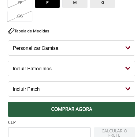
PP
P
M
G
GG
Tabela de Medidas
Personalizar Camisa
Seu nome/número
Incluir Patrocínios
Kit Patrocínios
Incluir Patch
R$ 119,99
PEITO
Escolha um jogador
COMPRAR AGORA
Patch Campeão 2023 Libertadores
R$ 79,99
CEP
CALCULAR O
FRETE