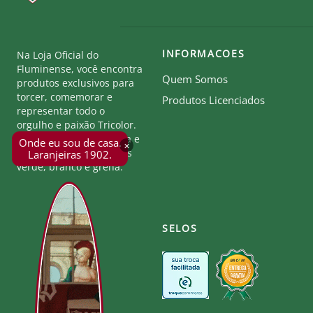
Não utilizar amaciante.
Lavar e passar do lado avesso.
Passar em temperatura baixa e não passar a personali
Secar no varal, na sombra.
INFORMACOES
Na Loja Oficial do
Fluminense, você encontra
Produto Oficial Licenciado do Fluminense.
Quem Somos
produtos exclusivos para
torcer, comemorar e
Ao comprar um produto oficial você fortalece seu clu
Produtos Licenciados
representar todo o
orgulho e paixão Tricolor.
Seja parte desta história e
Onde eu sou de casa.
×
mostre a força das cores
Laranjeiras 1902.
verde, branco e grená.
SELOS