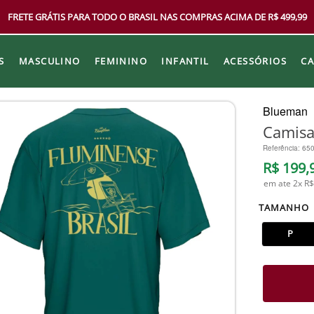
FRETE GRÁTIS PARA TODO O BRASIL NAS COMPRAS ACIMA DE R$ 499,99
S
MASCULINO
FEMININO
INFANTIL
ACESSÓRIOS
C
Blueman
Camisa
Referência
:
65
R$
199
,
em ate
2
x
R$
TAMANHO
P