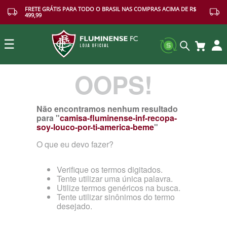
FRETE GRÁTIS PARA TODO O BRASIL NAS COMPRAS ACIMA DE R$
499,99
☰
OOPS!
Buscar
Não encontramos nenhum resultado
para "
camisa-fluminense-inf-recopa-
soy-louco-por-ti-america-beme
"
O que eu devo fazer?
Verifique os termos digitados.
Tente utilizar uma única palavra.
Utilize termos genéricos na busca.
Tente utilizar sinônimos do termo
desejado.