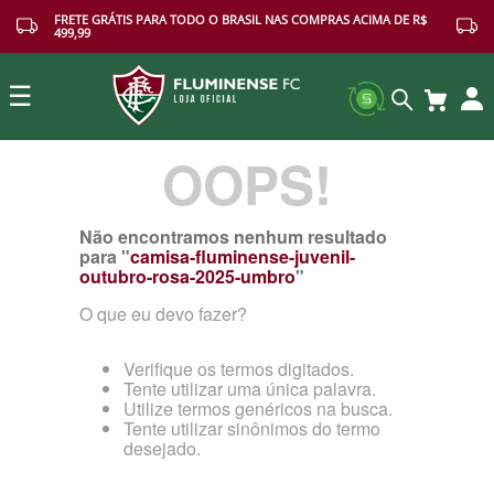
FRETE GRÁTIS PARA TODO O BRASIL NAS COMPRAS ACIMA DE R$
499,99
☰
OOPS!
Buscar
Não encontramos nenhum resultado
para "
camisa-fluminense-juvenil-
outubro-rosa-2025-umbro
"
O que eu devo fazer?
Verifique os termos digitados.
Tente utilizar uma única palavra.
Utilize termos genéricos na busca.
Tente utilizar sinônimos do termo
desejado.