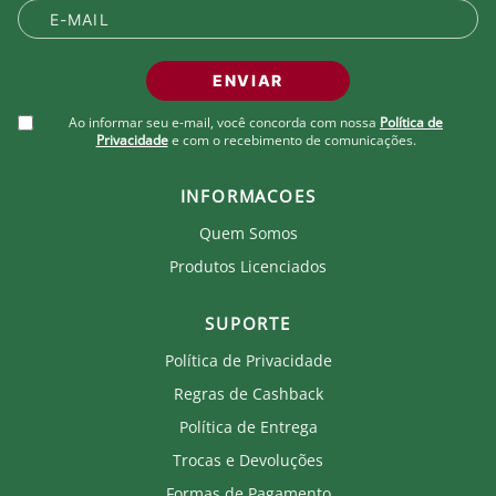
Produto Oficial Licenciado do Fluminense.
Ao comprar um produto oficial você fortalece seu
ENVIAR
clube que recebe royalties com a venda de cada
produto.
Ao informar seu e-mail, você concorda com nossa
Política de
Privacidade
e com o recebimento de comunicações.
INFORMACOES
Quem Somos
Produtos Licenciados
SUPORTE
Política de Privacidade
Regras de Cashback
Política de Entrega
Trocas e Devoluções
Formas de Pagamento