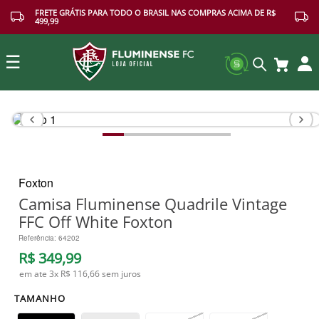
FRETE GRÁTIS PARA TODO O BRASIL NAS COMPRAS ACIMA DE R$
499,99
☰
Buscar
Foxton
Camisa Fluminense Quadrile Vintage
FFC Off White Foxton
Referência
:
64202
R$
349
,
99
em ate
3
x
R$ 116,66
sem juros
TAMANHO