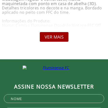
maquinetada com ponto em casa de abelha (3D).
Detalhes tricolores no decote e na manga. Bordado
aplicado no peito com FFC do time.
Informações do Produto:
Nome: Camisa Fluminense Quadrile Vintage FFC Off
White Foxton
Marca: Foxton
VER MAIS
Gênero: Masculino
Composição: 75% Algodão e 25% Poliéster
Cor Predominante: Off White
Garantia: Contra defeito de fabricação
Compare as medidas com esta tabela.
Tamanho - Tórax
P - 102 - 106
M - 106 - 110
G - 110 - 114
GG - 114 - 118
ASSINE NOSSA NEWSLETTER
XG - 118 - 120
XXG - 120 - 122
XXXG - 122 - 124
Detalhes:
Modelagem clássica