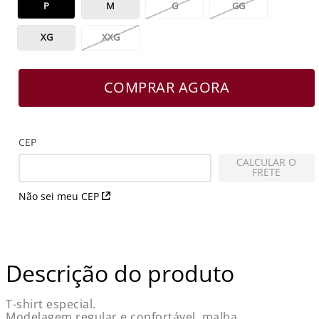
P
M
G
GG
XG
XXG
COMPRAR AGORA
CEP
CALCULAR O
FRETE
Não sei meu CEP
Descrição do produto
T-shirt especial.
Modelagem regular e confortável, malha