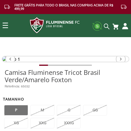
FRETE GRÁTIS PARA TODO O BRASIL NAS COMPRAS ACIMA DE R$
499,99
☰
Buscar
Camisa Fluminense Tricot Brasil
Verde/Amarelo Foxton
Referência
:
65032
TAMANHO
P
M
G
GG
XG
XXG
XXXG