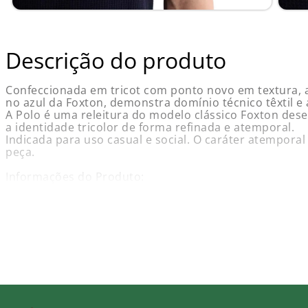
Descrição do produto
Confeccionada em tricot com ponto novo em textura, a
no azul da Foxton, demonstra domínio técnico têxtil 
A Polo é uma releitura do modelo clássico Foxton des
a identidade tricolor de forma refinada e atemporal.
Indicada para uso casual e social. O caráter atemporal
peça.
Informações do Produto:
Nome: Camisa Polo Fluminense Tricot FFC Azul Mineral
Marca: Foxton
Gênero: Masculino
Composição: 50% Algodão / 50% Acrílico
Cor Predominante: Azul Mineral
Garantia: Contra defeito de fabricação
Compare as medidas com esta tabela.
Tamanho - Tórax
P - 102 - 106