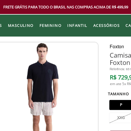
FRETE GRÁTIS PARA TODO O BRASIL NAS COMPRAS ACIMA DE R$ 499,99
S
MASCULINO
FEMININO
INFANTIL
ACESSÓRIOS
C
Foxton
Camisa
Foxton
Referência
:
65
R$
729
,
em ate
5
x
R$
TAMANHO
P
XXG