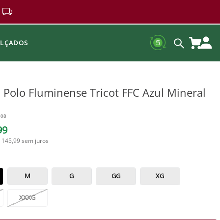
ALÇADOS
 Polo Fluminense Tricot FFC Azul Mineral
108
99
 145,99
sem juros
M
G
GG
XG
XXXG