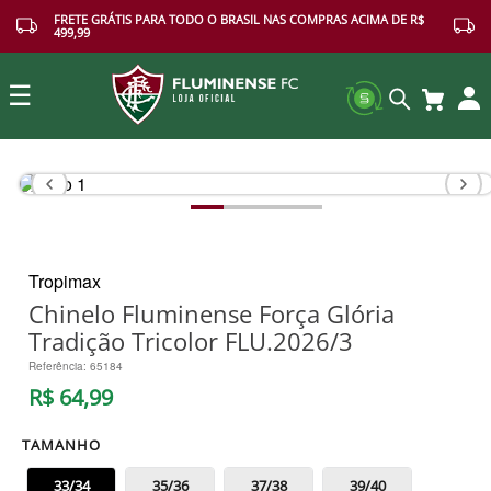
FRETE GRÁTIS PARA TODO O BRASIL NAS COMPRAS ACIMA DE R$
499,99
☰
Buscar
Tropimax
Chinelo Fluminense Força Glória
Tradição Tricolor FLU.2026/3
Referência
:
65184
R$
64
,
99
TAMANHO
33/34
35/36
37/38
39/40