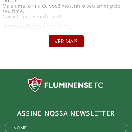
Fluzão.
Mais uma forma de você mostrar o seu amor pelo
seu time.
Garanta já o seu chinelo!
INFORMAÇÕES DO PRODUTO:
Nome: Chinelo Fluminense Força Glória Tradição
Tricolor FLU.2026/3
VER MAIS
Marca: Tropimax
Gênero: Unissex
Garantia: Contra defeito de fabricação
Características do Produto:
Material EVA Modelo: Básico
Produto Oficial Licenciado do Fluminense.
Ao comprar um produto oficial você fortalece seu
clube que recebe royalties com a venda de cada
produto.
ASSINE NOSSA NEWSLETTER