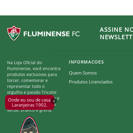
GG - 44 cm x 53 cm
Produto Oficial Licenciado do Fluminense.
Ao comprar um produto oficial você fortalece seu clu
ASSINE N
NEWSLETT
INFORMACOES
Na Loja Oficial do
Fluminense, você encontra
Quem Somos
produtos exclusivos para
torcer, comemorar e
Produtos Licenciados
representar todo o
orgulho e paixão Tricolor.
Seja parte desta história e
Onde eu sou de casa.
×
mostre a força das cores
Laranjeiras 1902.
verde, branco e grená.