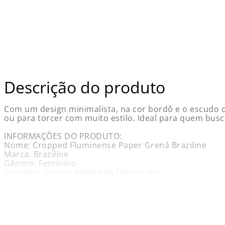
Descrição do produto
Com um design minimalista, na cor bordô e o escudo do
ou para torcer com muito estilo. Ideal para quem bus
INFORMAÇÕES DO PRODUTO:
Nome: Cropped Fluminense Paper Grená Braziline
Marca: Braziline
Gênero: Feminino
Garantia: Contra defeito de fabricação
Medidas Aproximadas (Altura x Largura):
P - 38 cm x 47 cm
M - 40 cm x 49 cm
G - 42 cm x 51 cm