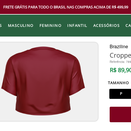
FRETE GRÁTIS PARA TODO O BRASIL NAS COMPRAS ACIMA DE R$ 499,99
S
MASCULINO
FEMININO
INFANTIL
ACESSÓRIOS
C
Braziline
Croppe
Referência
:
78
R$
89
,
9
TAMANHO
P