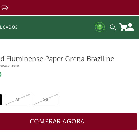
ALÇADOS
d Fluminense Paper Grená Braziline
95920048545
0
M
GG
COMPRAR AGORA