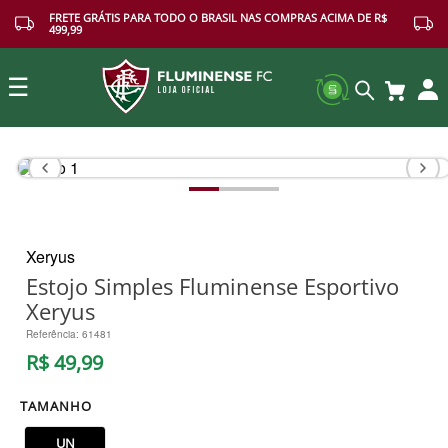
FRETE GRÁTIS PARA TODO O BRASIL NAS COMPRAS ACIMA DE R$
499,99
☰
Buscar
Xeryus
Estojo Simples Fluminense Esportivo
Xeryus
Referência
:
61481
R$
49
,
99
TAMANHO
UN