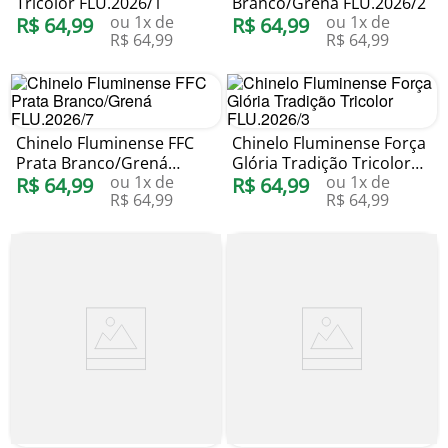
Tricolor FLU.2026/1
Branco/Grená FLU.2026/2
ou
1
x de
ou
1
x de
R$
64
,
99
R$
64
,
99
R$
64
,
99
R$
64
,
99
Chinelo Fluminense FFC
Chinelo Fluminense Força
Prata Branco/Grená
Glória Tradição Tricolor
ou
1
x de
ou
1
x de
FLU.2026/7
R$
64
,
99
FLU.2026/3
R$
64
,
99
R$
64
,
99
R$
64
,
99