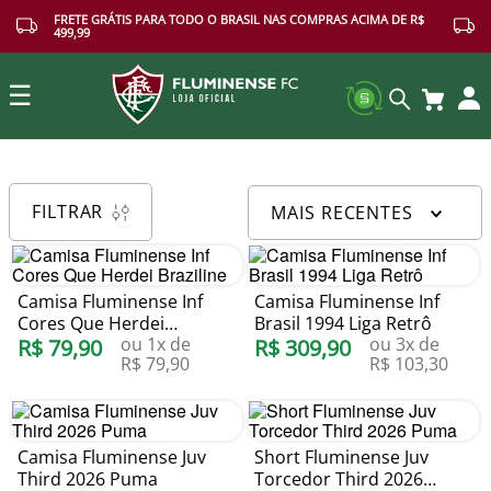
FRETE GRÁTIS PARA TODO O BRASIL NAS COMPRAS ACIMA DE R$
499,99
☰
Buscar
FILTRAR
MAIS RECENTES
Camisa Fluminense Inf
Camisa Fluminense Inf
Cores Que Herdei
Brasil 1994 Liga Retrô
ou
1
x de
ou
3
x de
Braziline
R$
79
,
90
R$
309
,
90
R$
79
,
90
R$
103
,
30
Camisa Fluminense Juv
Short Fluminense Juv
Third 2026 Puma
Torcedor Third 2026