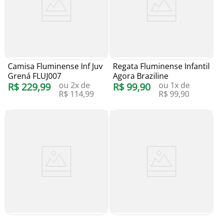
Camisa Fluminense Inf Juv
Regata Fluminense Infantil
Grená FLUJ007
Agora Braziline
ou
2
x de
ou
1
x de
R$
229
,
99
R$
99
,
90
R$
114
,
99
R$
99
,
90