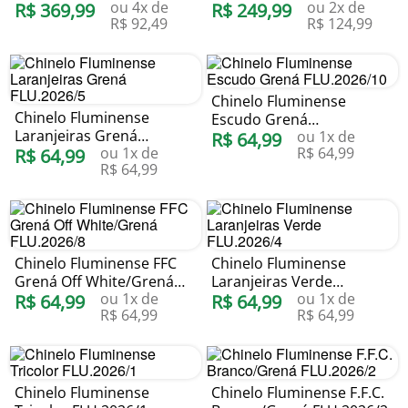
ou
4
x de
ou
2
x de
R$
369
,
99
Puma
R$
249
,
99
R$
92
,
49
R$
124
,
99
Chinelo Fluminense
Chinelo Fluminense
Escudo Grená
Laranjeiras Grená
ou
1
x de
FLU.2026/10
R$
64
,
99
ou
1
x de
R$
64
,
99
FLU.2026/5
R$
64
,
99
R$
64
,
99
Chinelo Fluminense FFC
Chinelo Fluminense
Grená Off White/Grená
Laranjeiras Verde
ou
1
x de
ou
1
x de
FLU.2026/8
R$
64
,
99
FLU.2026/4
R$
64
,
99
R$
64
,
99
R$
64
,
99
Chinelo Fluminense
Chinelo Fluminense F.F.C.