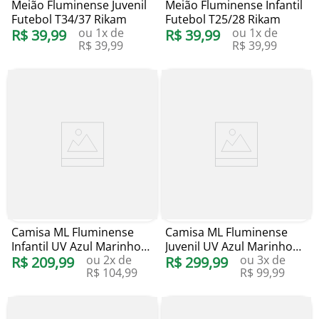
Meião Fluminense Juvenil
Meião Fluminense Infantil
Futebol T34/37 Rikam
Futebol T25/28 Rikam
ou
1
x de
ou
1
x de
R$
39
,
99
R$
39
,
99
R$
39
,
99
R$
39
,
99
Camisa ML Fluminense
Camisa ML Fluminense
Infantil UV Azul Marinho
Juvenil UV Azul Marinho
ou
2
x de
ou
3
x de
Blueman
R$
209
,
99
Blueman
R$
299
,
99
R$
104
,
99
R$
99
,
99