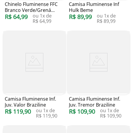
Chinelo Fluminense FFC
Camisa Fluminense Inf
Branco Verde/Grená
Hulk Beme
ou
1
x de
ou
1
x de
FLU.2026/9
R$
64
,
99
R$
89
,
99
R$
64
,
99
R$
89
,
99
Camisa Fluminense Inf.
Camisa Fluminense Inf.
Juv. Valor Braziline
Juv. Tremor Braziline
ou
1
x de
ou
1
x de
R$
119
,
90
R$
109
,
90
R$
119
,
90
R$
109
,
90