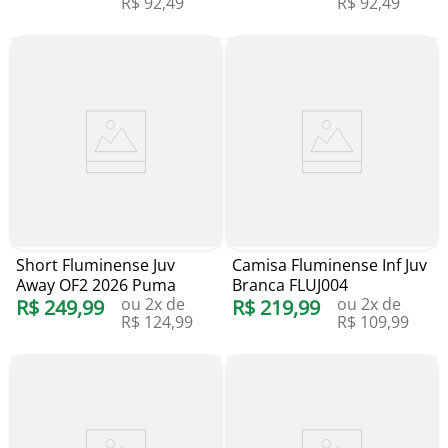
R$
92
,
49
R$
92
,
49
Short Fluminense Juv
Camisa Fluminense Inf Juv
Away OF2 2026 Puma
Branca FLUJ004
ou
2
x de
ou
2
x de
R$
249
,
99
R$
219
,
99
R$
124
,
99
R$
109
,
99