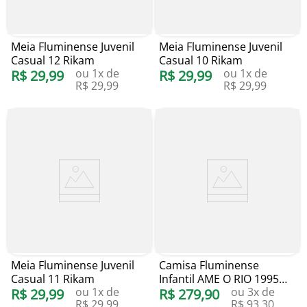
Meia Fluminense Juvenil
Meia Fluminense Juvenil
Casual 12 Rikam
Casual 10 Rikam
ou
1
x de
ou
1
x de
R$
29
,
99
R$
29
,
99
R$
29
,
99
R$
29
,
99
Meia Fluminense Juvenil
Camisa Fluminense
Casual 11 Rikam
Infantil AME O RIO 1995
ou
1
x de
ou
3
x de
R$
29
,
99
Liga Retrô
R$
279
,
90
R$
29
,
99
R$
93
,
30