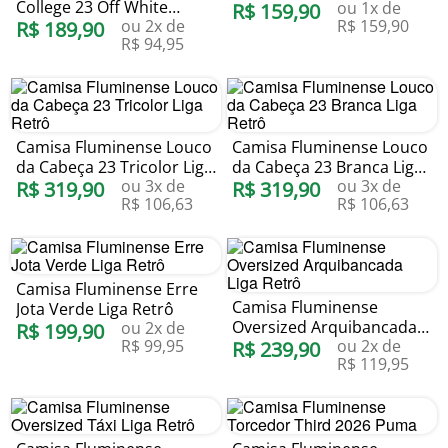
College 23 Off White
ou
1
x de
R$
159
,
90
ou
2
x de
R$
159
,
90
Braziline
R$
189
,
90
R$
94
,
95
Camisa Fluminense Louco
Camisa Fluminense Louco
da Cabeça 23 Tricolor Liga
da Cabeça 23 Branca Liga
ou
3
x de
ou
3
x de
Retrô
R$
319
,
90
Retrô
R$
319
,
90
R$
106
,
63
R$
106
,
63
Camisa Fluminense Erre
Camisa Fluminense
Jota Verde Liga Retrô
Oversized Arquibancada
ou
2
x de
R$
199
,
90
R$
99
,
95
ou
2
x de
Liga Retrô
R$
239
,
90
R$
119
,
95