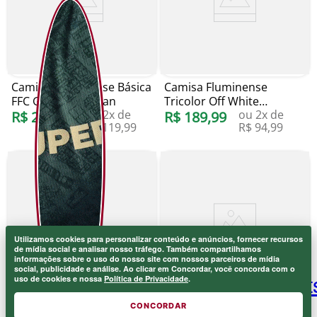
Camisa Fluminense Básica
Camisa Fluminense
FFC Grená Blueman
Tricolor Off White
ou
2
x de
ou
2
x de
R$
239
,
99
Blueman
R$
189
,
99
R$
119
,
99
R$
94
,
99
Utilizamos cookies para personalizar conteúdo e anúncios, fornecer recursos
de mídia social e analisar nosso tráfego. Também compartilhamos
informações sobre o uso do nosso site com nossos parceiros de mídia
social, publicidade e análise. Ao clicar em Concordar, você concorda com o
uso de cookies e nossa
Política de Privacidade
.
CONCORDAR
Camisa Fluminense Básica
Camisa Fluminense