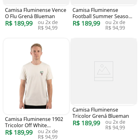
Camisa Fluminense Vence
Camisa Fluminense
O Flu Grená Blueman
Football Summer Season
ou
2
x de
ou
2
x de
R$
189
,
99
Blueman
R$
189
,
99
R$
94
,
99
R$
94
,
99
Camisa Fluminense
Tricolor Grená Blueman
Camisa Fluminense 1902
ou
2
x de
R$
189
,
99
Tricolor Off White
R$
94
,
99
ou
2
x de
Blueman
R$
189
,
99
R$
94
,
99