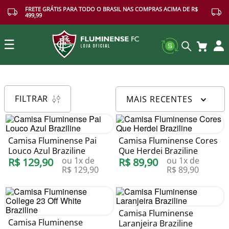
FRETE GRÁTIS PARA TODO O BRASIL NAS COMPRAS ACIMA DE R$
499,99
☰
Buscar
FILTRAR
MAIS RECENTES
Camisa Fluminense Pai
Camisa Fluminense Cores
Louco Azul Braziline
Que Herdei Braziline
ou
1
x de
ou
1
x de
R$
129
,
90
R$
89
,
90
R$
129
,
90
R$
89
,
90
Camisa Fluminense
Camisa Fluminense
Laranjeira Braziline