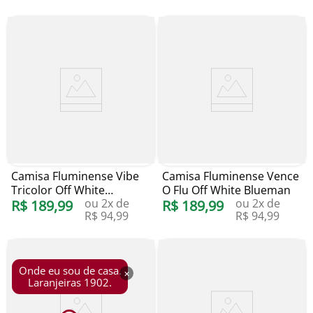
Camisa Fluminense Vibe
Camisa Fluminense Vence
Tricolor Off White
O Flu Off White Blueman
ou
2
x de
ou
2
x de
Blueman
R$
189
,
99
R$
189
,
99
R$
94
,
99
R$
94
,
99
Onde eu sou de casa.
×
Laranjeiras 1902.