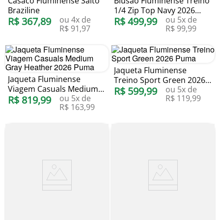
Casaco Fluminense Salto
Blusão Fluminense Treino
Braziline
1/4 Zip Top Navy 2026
ou
4
x de
ou
5
x de
R$
367
,
89
Puma
R$
499
,
99
R$
91
,
97
R$
99
,
99
Jaqueta Fluminense
Jaqueta Fluminense
Treino Sport Green 2026
Viagem Casuals Medium
ou
5
x de
Puma
R$
599
,
99
ou
5
x de
R$
119
,
99
Gray Heather 2026 Puma
R$
819
,
99
R$
163
,
99