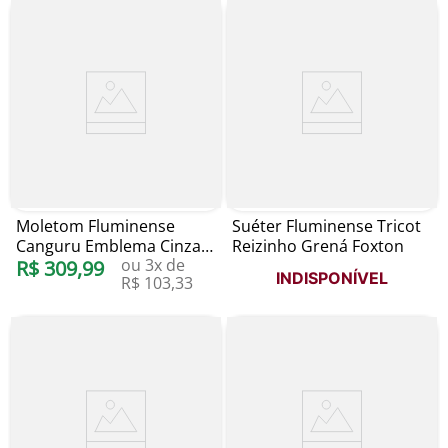
Moletom Fluminense
Suéter Fluminense Tricot
Canguru Emblema Cinza
Reizinho Grená Foxton
ou
3
x de
1A503A Starter
R$
309
,
99
INDISPONÍVEL
R$
103
,
33