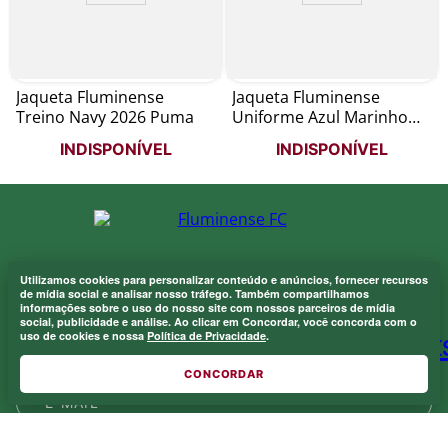
Jaqueta Fluminense
Jaqueta Fluminense
Treino Navy 2026 Puma
Uniforme Azul Marinho
Foxton
INDISPONÍVEL
INDISPONÍVEL
Utilizamos cookies para personalizar conteúdo e anúncios, fornecer recursos
ASSINE NOSSA NEWSLETTER
Onde eu sou de casa.
de mídia social e analisar nosso tráfego. Também compartilhamos
×
informações sobre o uso do nosso site com nossos parceiros de mídia
Laranjeiras 1902.
social, publicidade e análise. Ao clicar em Concordar, você concorda com o
uso de cookies e nossa
Política de Privacidade
.
CONCORDAR