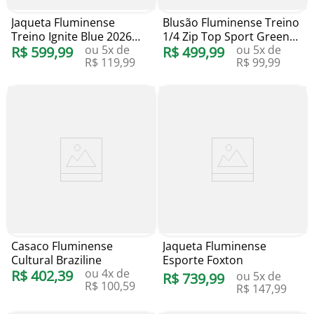
Jaqueta Fluminense
Blusão Fluminense Treino
Treino Ignite Blue 2026
1/4 Zip Top Sport Green
ou
5
x de
ou
5
x de
Puma
R$
599
,
99
2026 Puma
R$
499
,
99
R$
119
,
99
R$
99
,
99
Casaco Fluminense
Jaqueta Fluminense
Cultural Braziline
Esporte Foxton
ou
4
x de
R$
402
,
39
ou
5
x de
R$
739
,
99
R$
100
,
59
R$
147
,
99