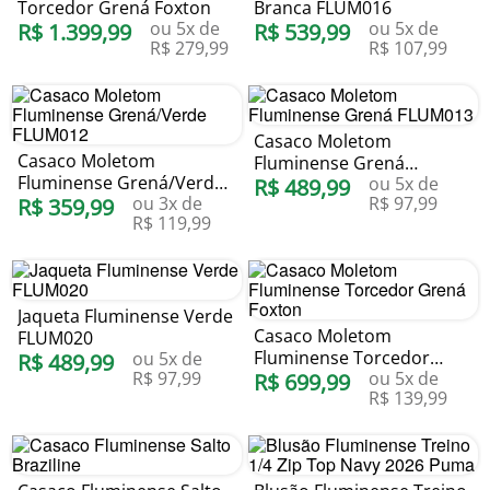
Torcedor Grená Foxton
Branca FLUM016
ou
5
x de
ou
5
x de
R$
1
.
399
,
99
R$
539
,
99
R$
279
,
99
R$
107
,
99
Casaco Moletom
Casaco Moletom
Fluminense Grená
Fluminense Grená/Verde
ou
5
x de
FLUM013
R$
489
,
99
ou
3
x de
R$
97
,
99
FLUM012
R$
359
,
99
R$
119
,
99
Jaqueta Fluminense Verde
Casaco Moletom
FLUM020
Fluminense Torcedor
ou
5
x de
R$
489
,
99
R$
97
,
99
ou
5
x de
Grená Foxton
R$
699
,
99
R$
139
,
99