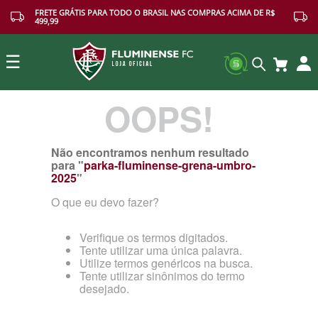
FRETE GRÁTIS PARA TODO O BRASIL NAS COMPRAS ACIMA DE R$
499,99
☰
OOPS!
Buscar
Não encontramos nenhum resultado
para "
parka-fluminense-grena-umbro-
2025
"
O que eu devo fazer?
Verifique os termos digitados.
Tente utilizar uma única palavra.
Utilize termos genéricos na busca.
Tente utilizar sinônimos do termo
desejado.