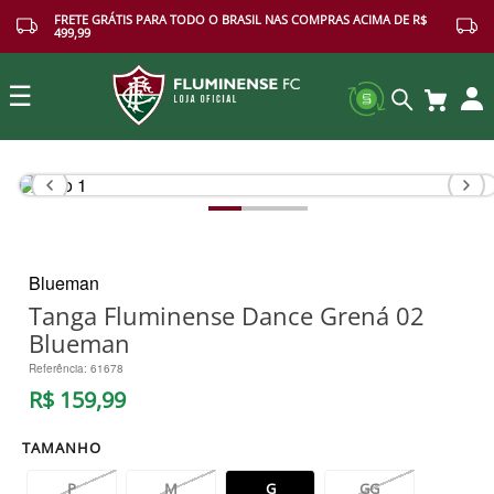
FRETE GRÁTIS PARA TODO O BRASIL NAS COMPRAS ACIMA DE R$
499,99
☰
Buscar
Blueman
Tanga Fluminense Dance Grená 02
Blueman
Referência
:
61678
R$
159
,
99
TAMANHO
P
M
G
GG