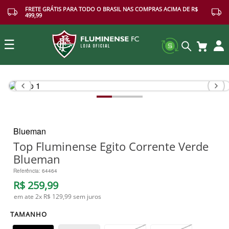
FRETE GRÁTIS PARA TODO O BRASIL NAS COMPRAS ACIMA DE R$
499,99
☰
Buscar
Blueman
Top Fluminense Egito Corrente Verde
Blueman
Referência
:
64464
R$
259
,
99
em ate
2
x
R$ 129,99
sem juros
TAMANHO