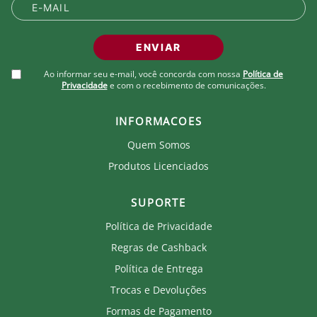
Produto Oficial Licenciado do Fluminense.
Ao comprar um produto oficial você fortalece seu
ENVIAR
clube que recebe royalties com a venda de cada
produto.
Ao informar seu e-mail, você concorda com nossa
Política de
Privacidade
e com o recebimento de comunicações.
INFORMACOES
Quem Somos
Produtos Licenciados
SUPORTE
Política de Privacidade
Regras de Cashback
Política de Entrega
Trocas e Devoluções
Formas de Pagamento