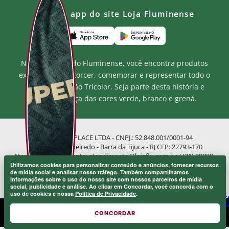
Baixe o app do site Loja Fluminense
Na Loja Oficial do Fluminense, você encontra produtos
exclusivos para torcer, comemorar e representar todo o
orgulho e paixão Tricolor. Seja parte desta história e
mostre a força das cores verde, branco e grená.
MF MARKETPLACE LTDA - CNPJ.: 52.848.001/0001-94
Rua Jose de Figueiredo - Barra da Tijuca - RJ CEP: 22793-170
Atendimento ao Cliente: atendimento@lojaflu.com.br / (21) 98808-
9954
Utilizamos cookies para personalizar conteúdo e anúncios, fornecer recursos
de mídia social e analisar nosso tráfego. Também compartilhamos
Atendimento de 8:00h as 12:00h e 14:00h as 17:00h de segunda a
informações sobre o uso do nosso site com nossos parceiros de mídia
sexta.
social, publicidade e análise. Ao clicar em Concordar, você concorda com o
uso de cookies e nossa
Política de Privacidade
.
© 2026 FLUMINENSE FOOTBALL CLUB.
CONCORDAR