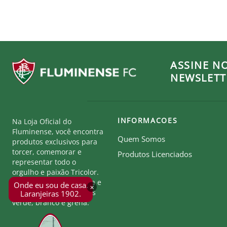
ASSINE N
NEWSLETT
INFORMACOES
Na Loja Oficial do
Fluminense, você encontra
Quem Somos
produtos exclusivos para
torcer, comemorar e
Produtos Licenciados
representar todo o
orgulho e paixão Tricolor.
Seja parte desta história e
Onde eu sou de casa.
×
mostre a força das cores
Laranjeiras 1902.
verde, branco e grená.