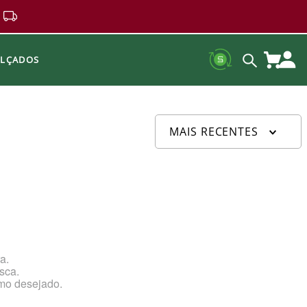
ALÇADOS
MAIS RECENTES
a.
sca.
rmo desejado.