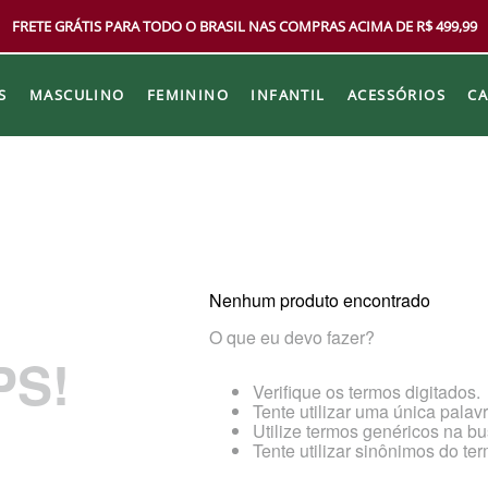
FRETE GRÁTIS PARA TODO O BRASIL NAS COMPRAS ACIMA DE R$ 499,99
S
MASCULINO
FEMININO
INFANTIL
ACESSÓRIOS
C
Nenhum produto encontrado
O que eu devo fazer?
PS!
Verifique os termos digitados.
Tente utilizar uma única palavr
Utilize termos genéricos na bu
Tente utilizar sinônimos do te