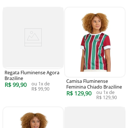
Regata Fluminense Agora
Braziline
Camisa Fluminense
ou
1
x de
R$
99
,
90
Feminina Chiado Braziline
R$
99
,
90
ou
1
x de
R$
129
,
90
R$
129
,
90