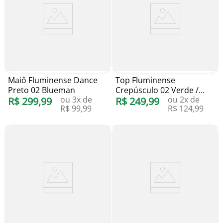
Maiô Fluminense Dance
Top Fluminense
Preto 02 Blueman
Crepúsculo 02 Verde /
ou
3
x de
ou
2
x de
R$
299
,
99
Grená Blueman
R$
249
,
99
R$
99
,
99
R$
124
,
99