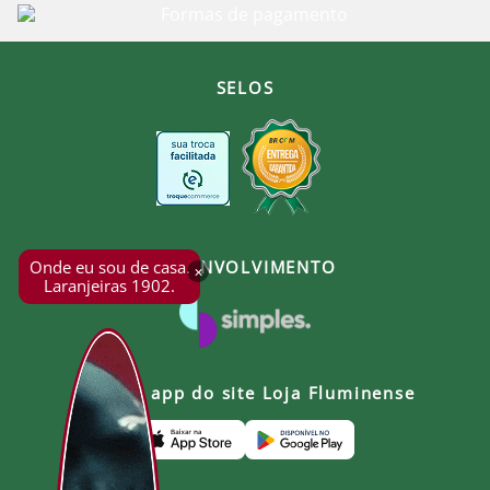
SELOS
Onde eu sou de casa.
DESENVOLVIMENTO
×
Laranjeiras 1902.
Baixe o app do site Loja Fluminense