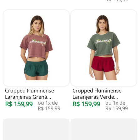
Cropped Fluminense
Cropped Fluminense
Laranjeiras Grená
Laranjeiras Verde
ou
1
x de
ou
1
x de
Estonado Blueman
R$
159
,
99
Estonado Blueman
R$
159
,
99
R$
159
,
99
R$
159
,
99