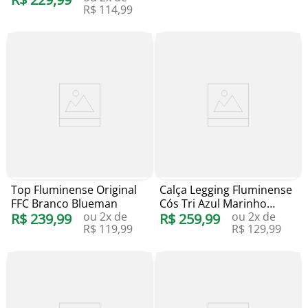
R$
114
,
99
Top Fluminense Original
Calça Legging Fluminense
FFC Branco Blueman
Cós Tri Azul Marinho
ou
2
x de
ou
2
x de
R$
239
,
99
Blueman
R$
259
,
99
R$
119
,
99
R$
129
,
99