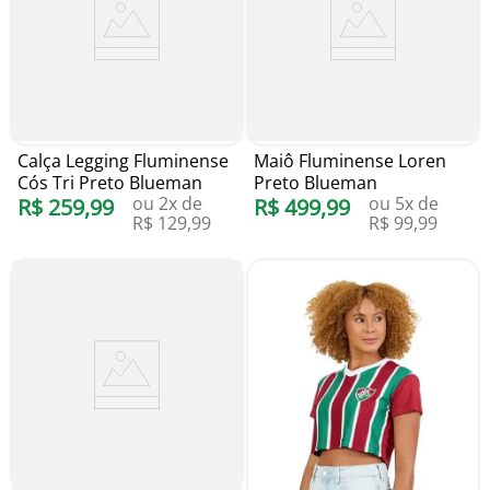
Calça Legging Fluminense
Maiô Fluminense Loren
Cós Tri Preto Blueman
Preto Blueman
ou
2
x de
ou
5
x de
R$
259
,
99
R$
499
,
99
R$
129
,
99
R$
99
,
99