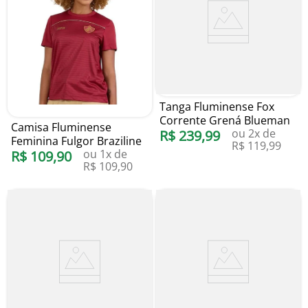
Tanga Fluminense Fox
Corrente Grená Blueman
Camisa Fluminense
ou
2
x de
R$
239
,
99
Feminina Fulgor Braziline
R$
119
,
99
ou
1
x de
R$
109
,
90
R$
109
,
90