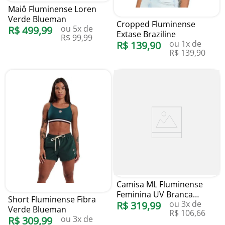
Maiô Fluminense Loren
Verde Blueman
Cropped Fluminense
ou
5
x de
R$
499
,
99
Extase Braziline
R$
99
,
99
ou
1
x de
R$
139
,
90
R$
139
,
90
Camisa ML Fluminense
Feminina UV Branca
Short Fluminense Fibra
ou
3
x de
Blueman
R$
319
,
99
Verde Blueman
R$
106
,
66
ou
3
x de
R$
309
,
99