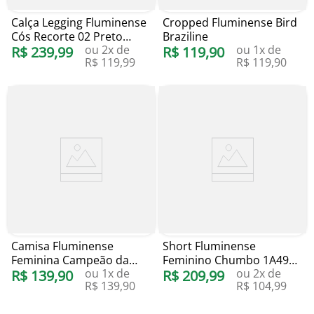
Calça Legging Fluminense
Cropped Fluminense Bird
Cós Recorte 02 Preto
Braziline
ou
2
x de
ou
1
x de
Blueman
R$
239
,
99
R$
119
,
90
R$
119
,
99
R$
119
,
90
Camisa Fluminense
Short Fluminense
Feminina Campeão da
Feminino Chumbo 1A494A
ou
1
x de
ou
2
x de
América Liga Retrô
R$
139
,
90
Starter
R$
209
,
99
R$
139
,
90
R$
104
,
99