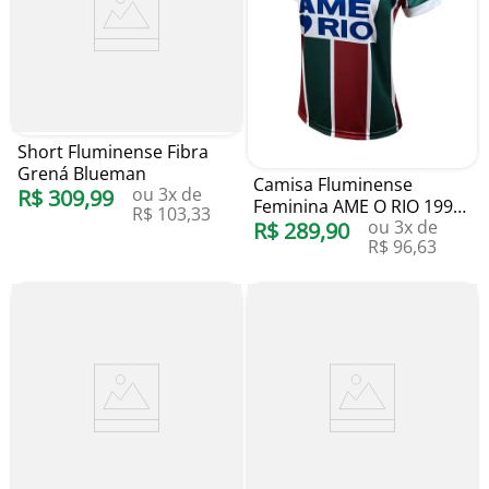
Short Fluminense Fibra
Grená Blueman
Camisa Fluminense
ou
3
x de
R$
309
,
99
Feminina AME O RIO 1995
R$
103
,
33
ou
3
x de
Liga Retrô
R$
289
,
90
R$
96
,
63