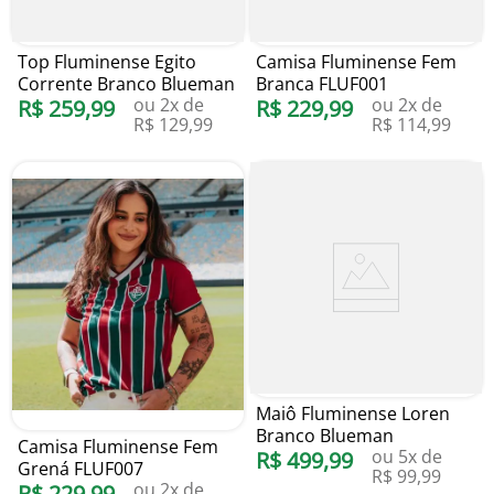
Top Fluminense Egito
Camisa Fluminense Fem
Corrente Branco Blueman
Branca FLUF001
ou
2
x de
ou
2
x de
R$
259
,
99
R$
229
,
99
R$
129
,
99
R$
114
,
99
Maiô Fluminense Loren
Branco Blueman
Camisa Fluminense Fem
ou
5
x de
R$
499
,
99
Grená FLUF007
R$
99
,
99
ou
2
x de
R$
229
,
99