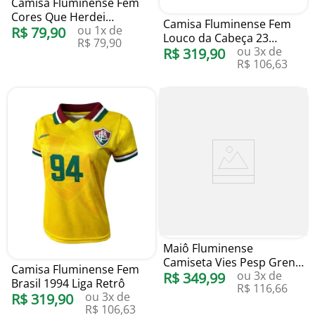
Camisa Fluminense Fem
Cores Que Herdei
Camisa Fluminense Fem
ou
1
x de
Braziline
R$
79
,
90
Louco da Cabeça 23
R$
79
,
90
ou
3
x de
Branca Liga Retrô
R$
319
,
90
R$
106
,
63
Maiô Fluminense
Camiseta Vies Pesp Grená
Camisa Fluminense Fem
ou
3
x de
Blueman
R$
349
,
99
Brasil 1994 Liga Retrô
R$
116
,
66
ou
3
x de
R$
319
,
90
R$
106
,
63