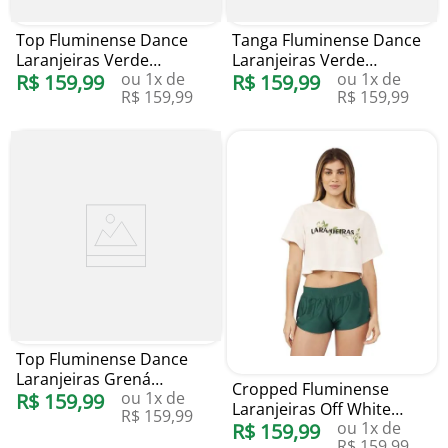
Top Fluminense Dance
Tanga Fluminense Dance
Laranjeiras Verde
Laranjeiras Verde
ou
1
x de
ou
1
x de
Blueman
R$
159
,
99
Blueman
R$
159
,
99
R$
159
,
99
R$
159
,
99
Top Fluminense Dance
Laranjeiras Grená
Cropped Fluminense
ou
1
x de
Blueman
R$
159
,
99
Laranjeiras Off White
R$
159
,
99
ou
1
x de
Blueman
R$
159
,
99
R$
159
,
99