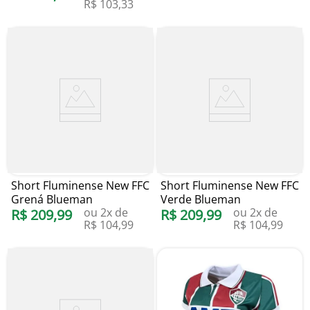
R$
103
,
33
Short Fluminense New FFC
Short Fluminense New FFC
Grená Blueman
Verde Blueman
ou
2
x de
ou
2
x de
R$
209
,
99
R$
209
,
99
R$
104
,
99
R$
104
,
99