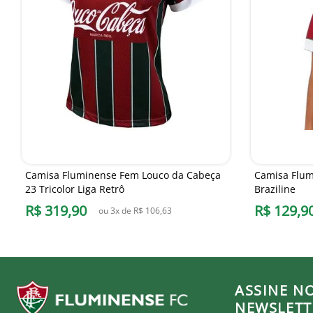
Camisa Fluminense Fem Louco da Cabeça
Camisa Flum
23 Tricolor Liga Retrô
Braziline
R$
319
,
90
R$
129
,
9
ou
3
x de
R$
106
,
63
ASSINE N
NEWSLETT