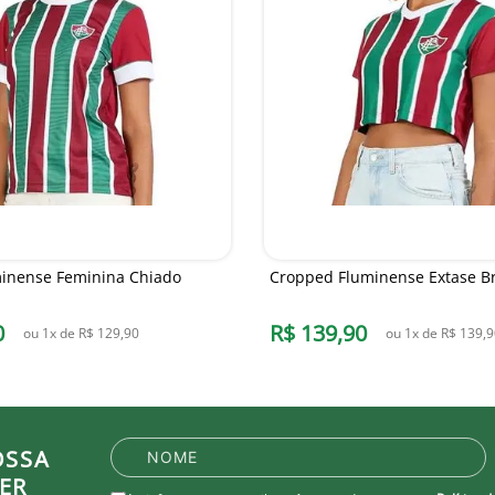
inense Feminina Chiado
Cropped Fluminense Extase Br
0
R$
139
,
90
ou
1
x de
R$
129
,
90
ou
1
x de
R$
139
,
9
OSSA
ER