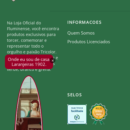
INFORMACOES
Na Loja Oficial do
Fluminense, você encontra
Quem Somos
produtos exclusivos para
torcer, comemorar e
Produtos Licenciados
representar todo o
orgulho e paixão Tricolor.
Seja parte desta história e
Onde eu sou de casa.
×
mostre a força das cores
Laranjeiras 1902.
verde, branco e grená.
SELOS