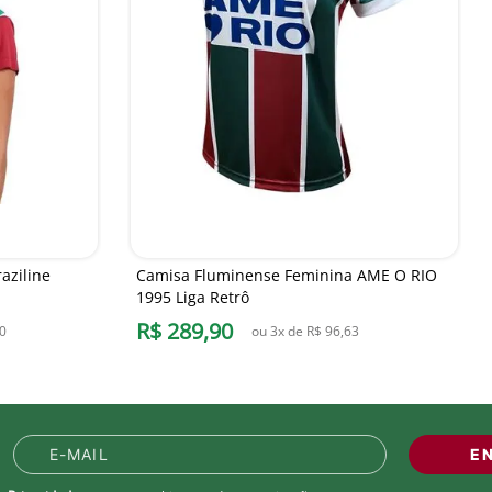
aziline
Camisa Fluminense Feminina AME O RIO
1995 Liga Retrô
R$
289
,
90
0
ou
3
x de
R$
96
,
63
E