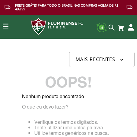
FRETE GRÁTIS PARA TODO O BRASIL NAS COMPRAS ACIMA DE R$
499,99
☰
Buscar
MAIS RECENTES
OOPS!
Nenhum produto encontrado
O que eu devo fazer?
Verifique os termos digitados.
Tente utilizar uma única palavra.
Utilize termos genéricos na busca.