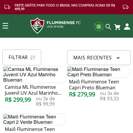
FRETE GRÁTIS PARA TODO O BRASIL NAS COMPRAS ACIMA DE R$
499,99
☰
Buscar
FILTRAR
MAIS RECENTES
Maiô Fluminense Teen
Camisa ML Fluminense
Capri Preto Blueman
Juvenil UV Azul Marinho
ou
3
x de
R$
279
,
99
ou
3
x de
R$
93
,
33
Blueman
R$
299
,
99
R$
99
,
99
Maiô Fluminense Teen